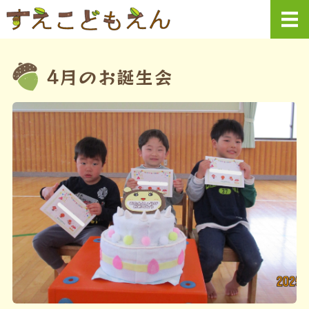
社会福祉法人末
ホーム
4月のお誕生会
園での生活・行事
末こども園について
フォトギャラリー
情報公開