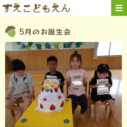
社会福祉法人末
ホーム
5月のお誕生会
園での生活・行事
末こども園について
フォトギャラリー
情報公開