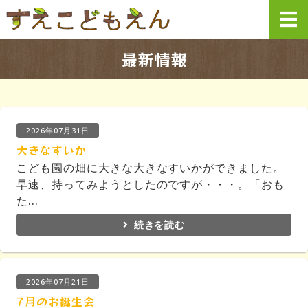
社会福祉法人末
ホーム
最新情報
園での生活・行事
末こども園について
2026年07月31日
大きなすいか
フォトギャラリー
こども園の畑に大きな大きなすいかができました。
早速、持ってみようとしたのですが・・・。「おも
情報公開
た...
続きを読む
2026年07月21日
7月のお誕生会